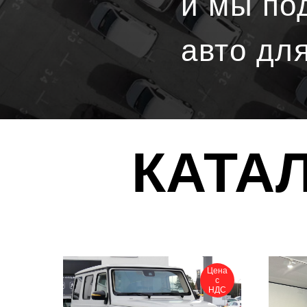
и мы по
авто дл
КАТА
Цена
с
НДС