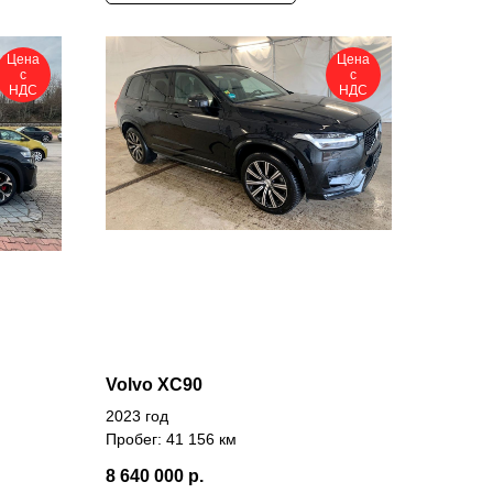
Цена
Цена
с
с
НДС
НДС
Volvo XC90
2023 год
Пробег: 41 156 км
8 640 000
р.