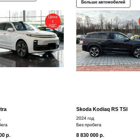
Больше автомобилей
Цена
с
НДС
tra
Skoda Kodiaq RS TSI
д
2024 год
бега
Без пробега
00
р.
8 830 000
р.