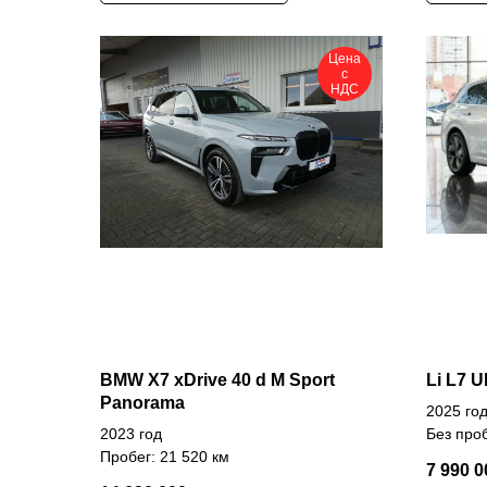
Цена
с
НДС
BMW X7 xDrive 40 d M Sport
Li L7 Ul
Panorama
2025 го
2023 год
Без про
Пробег: 21 520 км
7 990 0