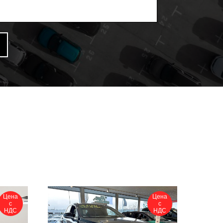
Цена
Цена
с
с
НДС
НДС