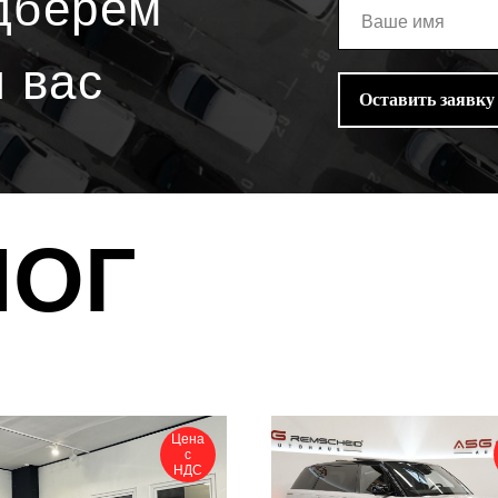
дберем
я вас
Оставить заявку
ЛОГ
Цена
с
НДС