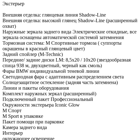
Экстерьер
Внешняя отделка: глянцевая линия Shadow-Line
Внешняя отделка: высокий глянец Shadow-Line (расширенный
охват)
Наружные зеркала заднего вида Электрические откидные, все
зеркала оснащены автоматической системой затемнения
Тормозная система: M Спортивные тормоза ( суппорты
окрашены в красный глянцевый цвет)
Задний спойлер (M-Technic)
Передние/ задние диски LM: 8,5x20 / 10x20 (звездообразная
спица 938 м, двухцветный, черный как смоль)
Фары BMW индивидуальной теневой линии
Светодиодная фара с адаптивным распределением света
Солнцезащитное остекление (задняя часть затемнена)
Линии и пакеты оборудования
Комплект наружных зеркал (расширенный)
Подключенный пакет Профессиональный
Окружности экстерьера Iconic Glow
М Спорт
M Sport в упаковке
Пакет помощи при парковке
Камера заднего вида
Интерьер
окружающее освещение