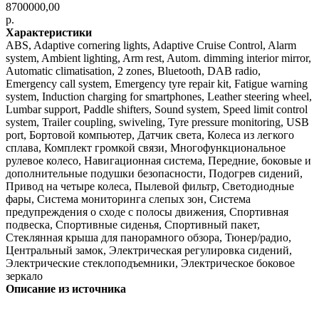
8700000,00
р.
Характеристики
ABS, Adaptive cornering lights, Adaptive Cruise Control, Alarm
system, Ambient lighting, Arm rest, Autom. dimming interior mirror,
Automatic climatisation, 2 zones, Bluetooth, DAB radio,
Emergency call system, Emergency tyre repair kit, Fatigue warning
system, Induction charging for smartphones, Leather steering wheel,
Lumbar support, Paddle shifters, Sound system, Speed limit control
system, Trailer coupling, swiveling, Tyre pressure monitoring, USB
port, Бортовой компьютер, Датчик света, Колеса из легкого
сплава, Комплект громкой связи, Многофункциональное
рулевое колесо, Навигационная система, Передние, боковые и
дополнительные подушки безопасности, Подогрев сидений,
Привод на четыре колеса, Пылевой фильтр, Светодиодные
фары, Система мониторинга слепых зон, Система
предупреждения о сходе с полосы движения, Спортивная
подвеска, Спортивные сиденья, Спортивный пакет,
Стеклянная крыша для панорамного обзора, Тюнер/радио,
Центральный замок, Электрическая регулировка сидений,
Электрические стеклоподъемники, Электрическое боковое
зеркало
Описание из источника