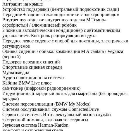
Антрацит на крыше
Устройство подзарядки (центральный подлокотник сзади)
Передние + задние стеклоподъемники с электроприводом
Внутренняя отделка: внутренняя отделка M Темно-
серебристый / алюминиевый ромбик
2-зонный автоматический кондиционер с автоматическим
управлением. Контроль рециркуляции воздуха
Переднее левое сиденье с опорой для поясницы, электрически
регулируемое
Обивка сидений / обивка: комбинация M Alcantara / Veganza
(черный)
Подогрев передних сидений
Спортивные сиденья спереди
Мультимедиа
Аудио навигационная система
Кабина BMW Live плюс
dab-тюнер (цифровой радиоприемник)
Индукционный зарядный лоток для смартфона (беспроводная
зарядка)
Система персонализации (BMW My Modes)
Система обслуживания: службы ConnectedDrive
Сервисная система: Интеллектуальный вызов службы
экстренной помощи, включая телесервисы
Звуковая система Harman-Kardon
Комфорт и окружающая среда