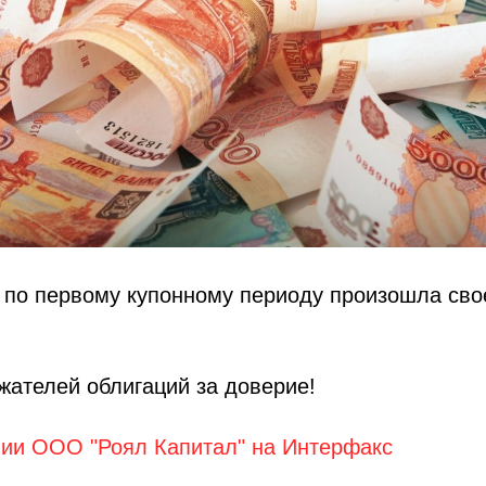
 по первому купонному периоду произошла сво
ателей облигаций за доверие!
нии ООО "Роял Капитал" на Интерфакс