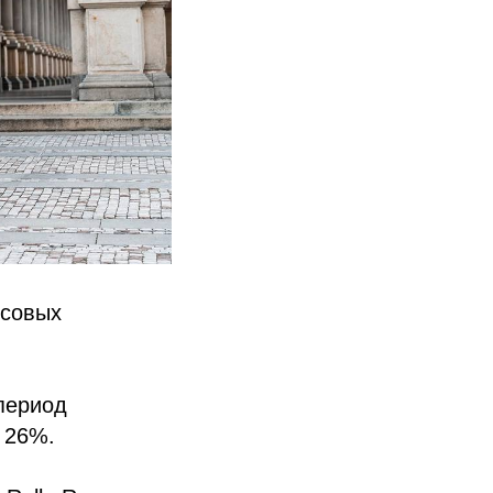
ксовых
период
 26%.