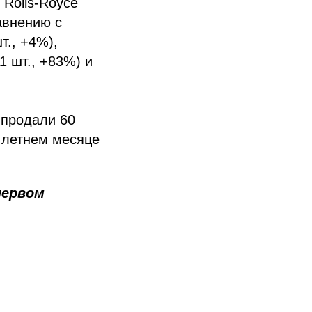
Rolls-Royce
авнению с
т., +4%),
11 шт., +83%) и
 продали 60
 летнем месяце
первом