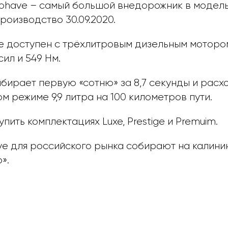
have – самый большой внедорожник в модельн
роизводство 30.09.2020.
e доступен с трёхлитровым дизельным мотор
ил и 549 Нм.
бирает первую «сотню» за 8,7 секунды и расх
 режиме 9,9 литра на 100 километров пути.
пить комплектациях Luxe, Prestige и Premuim.
ve для российского рынка собирают на калин
».