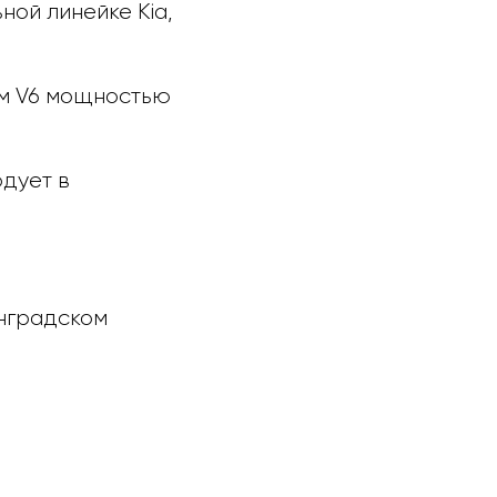
ой линейке Kia,
ом V6 мощностью
одует в
инградском