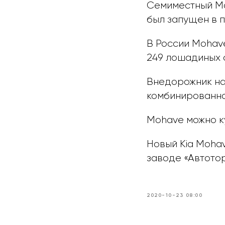
Семиместный Mo
был запущен в п
В России Mohav
249 лошадиных с
Внедорожник на
комбинированном
Mohave можно ку
Новый Kia Moha
заводе «Автотор
2020-10-23 08:00