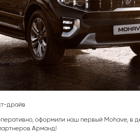
ст-драйв
оперативно, оформили наш первый Mohave, в д
партнеров Арманд!